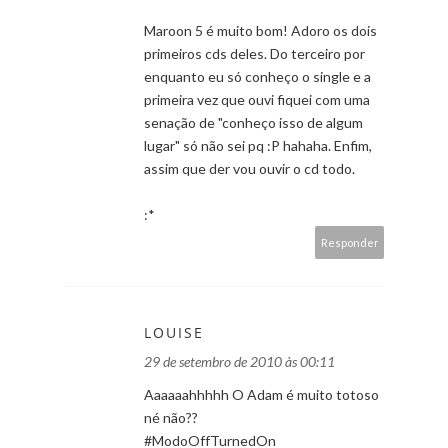
Maroon 5 é muito bom! Adoro os dois
primeiros cds deles. Do terceiro por
enquanto eu só conheço o single e a
primeira vez que ouvi fiquei com uma
senação de "conheço isso de algum
lugar" só não sei pq :P hahaha. Enfim,
assim que der vou ouvir o cd todo.
:*
Responder
LOUISE
29 de setembro de 2010 às 00:11
Aaaaaahhhhh O Adam é muito totoso
né não??
#ModoOffTurnedOn