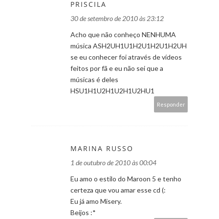
PRISCILA
30 de setembro de 2010 às 23:12
Acho que não conheço NENHUMA
música ASH2UH1U1H2U1H2U1H2UH
se eu conhecer foi através de vídeos
feitos por fã e eu não sei que a
músicas é deles
HSU1H1U2H1U2H1U2HU1
Responder
MARINA RUSSO
1 de outubro de 2010 às 00:04
Eu amo o estilo do Maroon 5 e tenho
certeza que vou amar esse cd (:
Eu já amo Misery.
Beijos :*