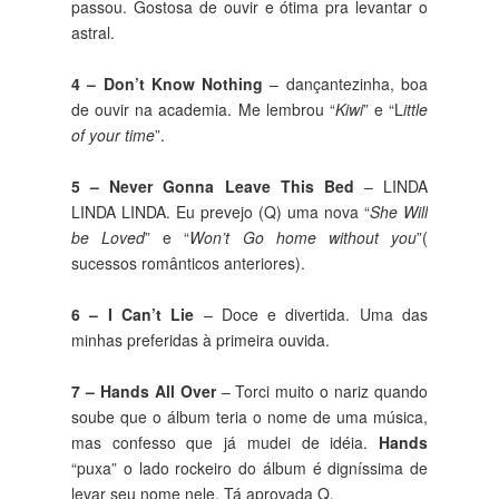
passou. Gostosa de ouvir e ótima pra levantar o
astral.
4 – Don’t Know Nothing
– dançantezinha, boa
de ouvir na academia. Me lembrou “
Kiwi
” e “L
ittle
of your time
”.
5 – Never Gonna Leave This Bed
– LINDA
LINDA LINDA. Eu prevejo (Q) uma nova “
She Will
be Loved
” e “
Won’t Go home without you
”(
sucessos românticos anteriores).
6 – I Can’t Lie
– Doce e divertida. Uma das
minhas preferidas à primeira ouvida.
7 – Hands All Over
– Torci muito o nariz quando
soube que o álbum teria o nome de uma música,
mas confesso que já mudei de idéia.
Hands
“puxa” o lado rockeiro do álbum é digníssima de
levar seu nome nele. Tá aprovada Q.