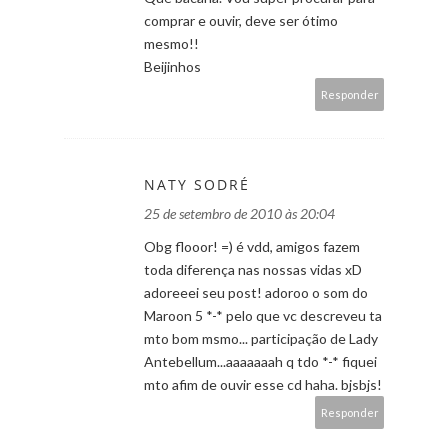
comprar e ouvir, deve ser ótimo
mesmo!!
Beijinhos
Responder
NATY SODRÉ
25 de setembro de 2010 às 20:04
Obg flooor! =) é vdd, amigos fazem
toda diferença nas nossas vidas xD
adoreeei seu post! adoroo o som do
Maroon 5 *-* pelo que vc descreveu ta
mto bom msmo... participação de Lady
Antebellum...aaaaaaah q tdo *-* fiquei
mto afim de ouvir esse cd haha. bjsbjs!
Responder