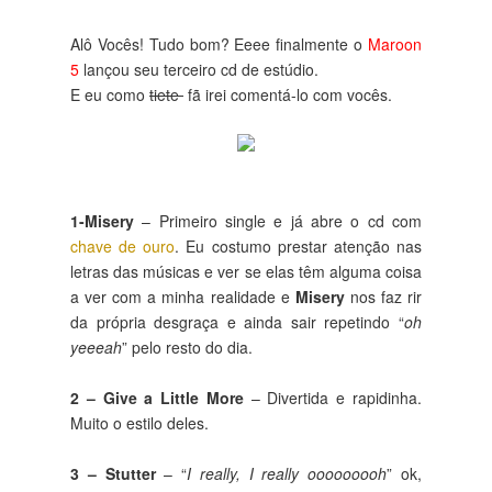
Alô Vocês! Tudo bom? Eeee finalmente o
Maroon
5
lançou seu terceiro cd de estúdio.
E eu como
tiete
fã irei comentá-lo com vocês.
1-Misery
– Primeiro single e já abre o cd com
chave de ouro
. Eu costumo prestar atenção nas
letras das músicas e ver se elas têm alguma coisa
a ver com a minha realidade e
Misery
nos faz rir
da própria desgraça e ainda sair repetindo “
oh
yeeeah
” pelo resto do dia.
2 – Give a Little More
– Divertida e rapidinha.
Muito o estilo deles.
3 – Stutter
– “
I really, I really ooooooooh
” ok,