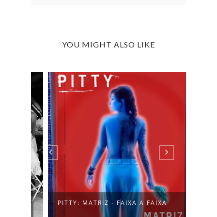
YOU MIGHT ALSO LIKE
ER
RESE
PITTY: MATRIZ - FAIXA A FAIXA
JUSTI