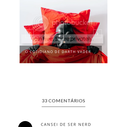
O COTIDIANO DE DARTH VADER
33 COMENTÁRIOS
FOTO
DE DI
CANSEI DE SER NERD