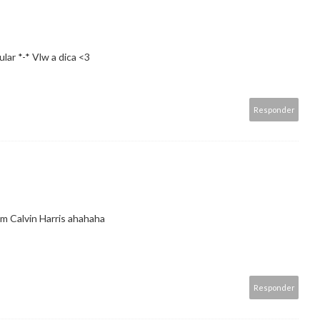
lar *-* Vlw a dica <3
Responder
om Calvin Harris ahahaha
Responder