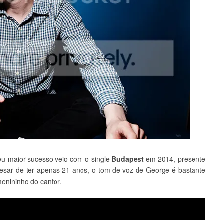
eu maior sucesso veio com o single
Budapest
em 2014, presente
pesar de ter apenas 21 anos, o tom de voz de George é bastante
 menininho do cantor.