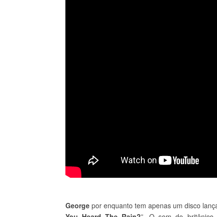
George
por enquanto tem apenas um disco lanç
You Heard The Rain?
”. O som do britânico