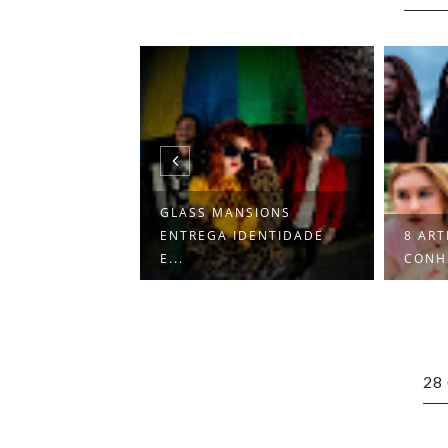
GLASS MANSIONS
S PARA
ENTREGA IDENTIDADE
8 ART
EM ABRIL
E...
CONH
28