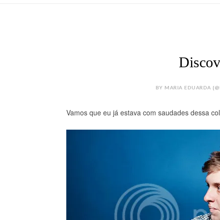
Discov
BY MARIA EDUARDA {@M
Vamos que eu já estava com saudades dessa col