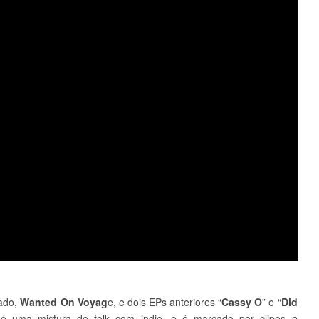
ado,
Wanted On Voyag
e, e dois EPs anteriores “
Cassy O
” e “
Did
 é uma mistura de folk com indie, e é marcado por clipes e