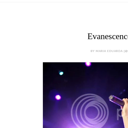
Evanescenc
BY MARIA EDUARDA {@M