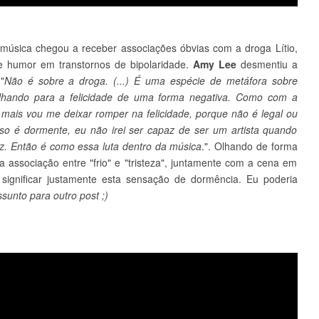
música chegou a receber associações óbvias com a droga Lítio,
e humor em transtornos de bipolaridade.
Amy Lee
desmentiu a
"
Não é sobre a droga. (...) É uma espécie de metáfora sobre
 olhando para a felicidade de uma forma negativa. Como com a
mais vou me deixar romper na felicidade, porque não é legal ou
'isso é dormente, eu não irei ser capaz de ser um artista quando
feliz. Então é como essa luta dentro da música
.". Olhando de forma
sta associação entre "frio" e "tristeza", juntamente com a cena em
ignificar justamente esta sensação de dormência. Eu poderia
ssunto para outro post ;)