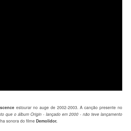
scence
estourar no auge de 2002-2003. A canção presente no
sto que o álbum Origin - lançado em 2000 - não teve lançamento
ilha sonora do filme
Demolidor.