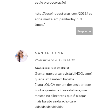
estilo pra decoração!
http://despindoestorias.com/2015/res
enha-morte-em-pemberley-p-d-
james/
Responder
NANDA DORIA
26 de maio de 2015 às 14:12
Ameiiiiiiiiiiii sua wishilist!
Gente, que porta revista LINDO, amei,
queria um também hahaha.
E sou LOUCA por um desses bonecos
Funko, queria da Elsa e da Bela, mas
mesmo no aliexpress que é o lugar
mais barato ainda acho caro
kkkkkkkkkkkkkkkkk