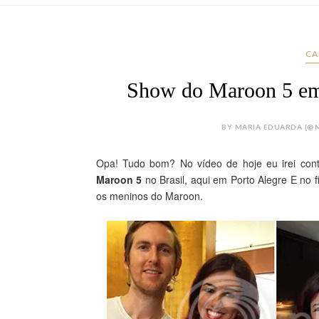
CA
Show do Maroon 5 em 
BY MARIA EDUARDA {@M
Opa! Tudo bom? No vídeo de hoje eu irei cont
Maroon 5
 no Brasil, aqui em Porto Alegre E no 
os meninos do Maroon.