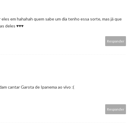
les em hahahah quem sabe um dia tenho essa sorte, mas já que
as deles ♥♥♥
Responder
adam cantar Garota de Ipanema ao vivo :(
Responder