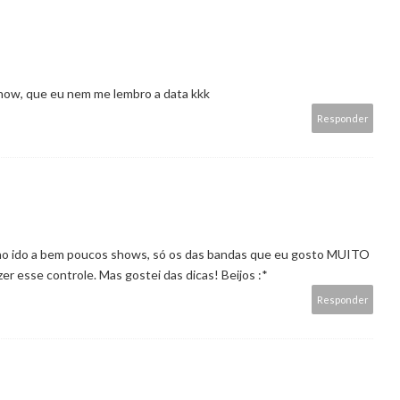
how, que eu nem me lembro a data kkk
Responder
enho ido a bem poucos shows, só os das bandas que eu gosto MUITO
zer esse controle. Mas gostei das dicas! Beijos :*
Responder