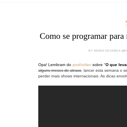
Como se programar para 
BY MARIA EDUARDA {@M
Opa! Lembram do 
post\vídeo
 sobre “
O que lev
alguns meses de atraso
, lancei esta semana o 
perder mais shows internacionais. As dicas envol