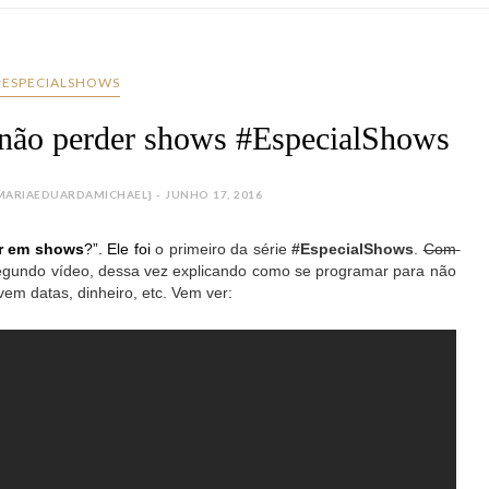
#ESPECIALSHOWS
não perder shows #EspecialShows
ARIAEDUARDAMICHAEL} - JUNHO 17, 2016
ar em shows
?”. Ele foi
 o primeiro da série 
#EspecialShows
. 
Com 
segundo vídeo, dessa vez explicando como se programar para não 
vem datas, dinheiro, etc. Vem ver: