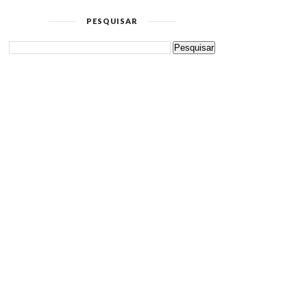
PESQUISAR
O QUE ESPERAR DO
GUIA DO PRIMEIRO
KNOTFEST, PRIMAVER...
SHOW: DICAS E DÚVI...