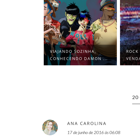
E O ANÚNCIO
VIAJANDO SOZINHA,
ROCK 
AS V...
CONHECENDO DAMON ...
VENDA
20
ANA CAROLINA
17 de junho de 2016 às 06:08