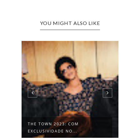
YOU MIGHT ALSO LIKE
+
THE TOWN 2023: COM
THE 
EXCLUSIVIDADE NO...
ANUN