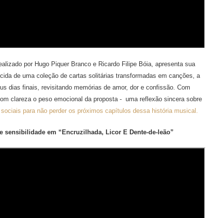
dealizado por Hugo Piquer Branco e Ricardo Filipe Bóia, apresenta sua
cida de uma coleção de cartas solitárias transformadas em canções, a
s dias finais, revisitando memórias de amor, dor e confissão. Com
 com clareza o peso emocional da proposta - uma reflexão sincera sobre
ociais para não perder os próximos capítulos dessa história musical.
e sensibilidade em “Encruzilhada, Licor E Dente-de-leão”