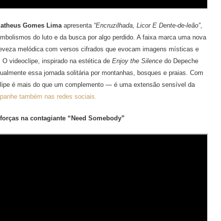
atheus Gomes Lima
apresenta
“Encruzilhada, Licor E Dente-de-leão”
,
mbolismos do luto e da busca por algo perdido. A faixa marca uma nova
leveza melódica com versos cifrados que evocam imagens místicas e
 O videoclipe, inspirado na estética de
Enjoy the Silence
do Depeche
sualmente essa jornada solitária por montanhas, bosques e praias. Com
o clipe é mais do que um complemento — é uma extensão sensível da
anhe também nas redes sociais.
 forças na contagiante “Need Somebody”