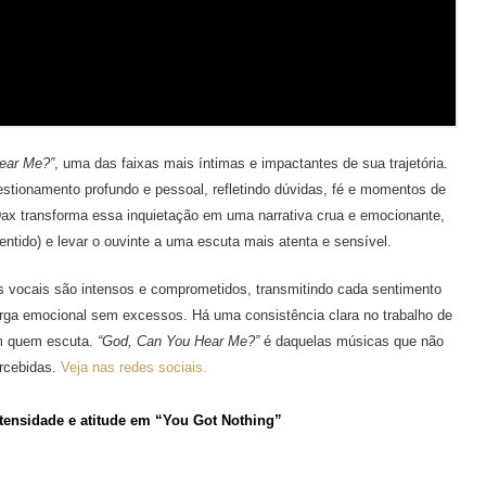
ear Me?”
, uma das faixas mais íntimas e impactantes de sua trajetória.
stionamento profundo e pessoal, refletindo dúvidas, fé e momentos de
Dax transforma essa inquietação em uma narrativa crua e emocionante,
ntido) e levar o ouvinte a uma escuta mais atenta e sensível.
Os vocais são intensos e comprometidos, transmitindo cada sentimento
rga emocional sem excessos. Há uma consistência clara no trabalho de
om quem escuta.
“God, Can You Hear Me?”
é daquelas músicas que não
rcebidas.
Veja nas redes sociais.
intensidade e atitude em “You Got Nothing”