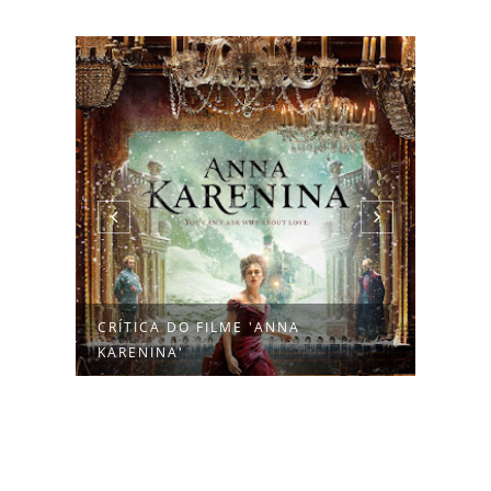
A
CRÍTICA DO FILME 'ANNA
DEST
KARENINA'
RESE