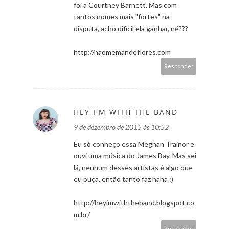
foi a Courtney Barnett. Mas com
tantos nomes mais "fortes" na
disputa, acho difícil ela ganhar, né???
http://naomemandeflores.com
Responder
HEY I'M WITH THE BAND
9 de dezembro de 2015 às 10:52
Eu só conheço essa Meghan Trainor e
ouvi uma música do James Bay. Mas sei
lá, nenhum desses artistas é algo que
eu ouça, então tanto faz haha :)
http://heyimwiththeband.blogspot.co
m.br/
Responder