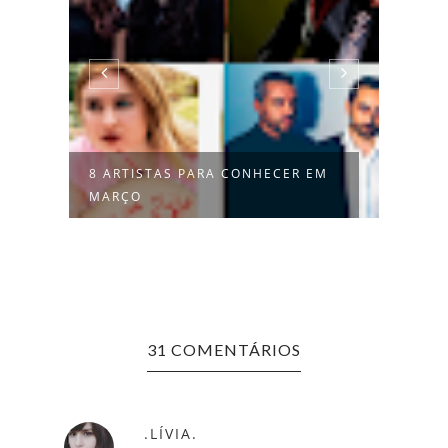
8 ARTISTAS PARA CONHECER EM
DAX 
MARÇO
AUTE
31 COMENTÁRIOS
.LÍVIA.