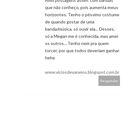
Amo postagens assim: com bandas
que não conheço, pois aumenta meus
horizontes. Tenho o péssimo costume
de quando gostar de uma
banda/música, só ouvir ela... Desses,
só a Megan me é conhecida, mas amei
os outros... Tenho nem pra quem
torcer, por que todos deveriam ganhar
hehe
www.viciosdevaneios.blogspot.com.br
Responder