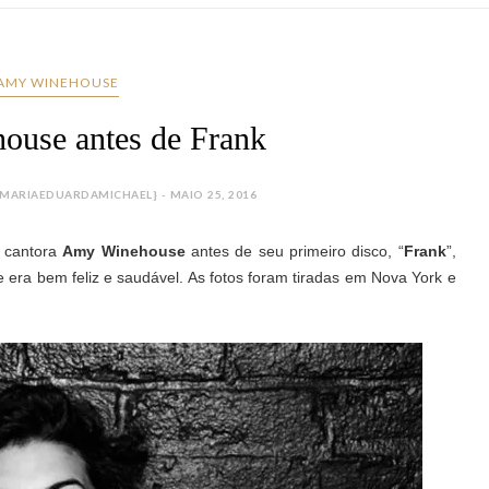
AMY WINEHOUSE
use antes de Frank
MARIAEDUARDAMICHAEL} - MAIO 25, 2016
a cantora
Amy Winehouse
antes de seu primeiro disco, “
Frank
”,
 era bem feliz e saudável. As fotos foram tiradas em Nova York e