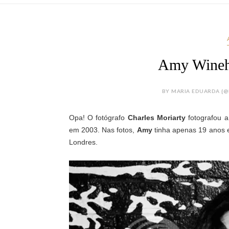
Amy Wineho
BY MARIA EDUARDA {@
Opa! O fotógrafo
Charles Moriarty
fotografou 
em 2003. Nas fotos,
Amy
tinha apenas 19 anos e
Londres.