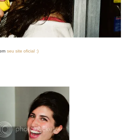
o em
seu site oficial :)