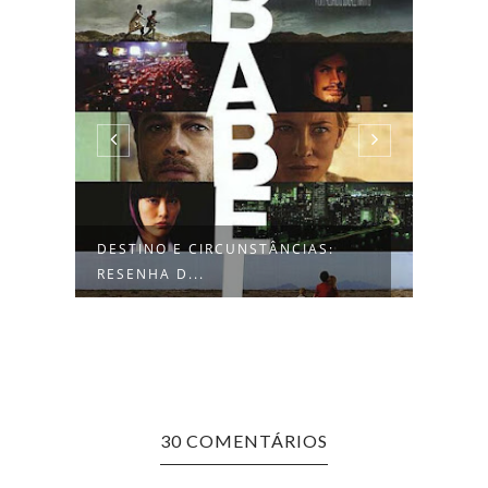
DESTINO E CIRCUNSTÂNCIAS:
CRÍT
RESENHA D...
'FRA
30 COMENTÁRIOS