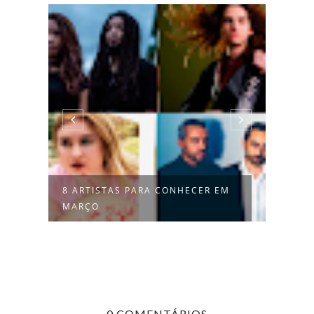
8 ARTISTAS PARA CONHECER EM
DAX 
MARÇO
AUTE
0 COMENTÁRIOS