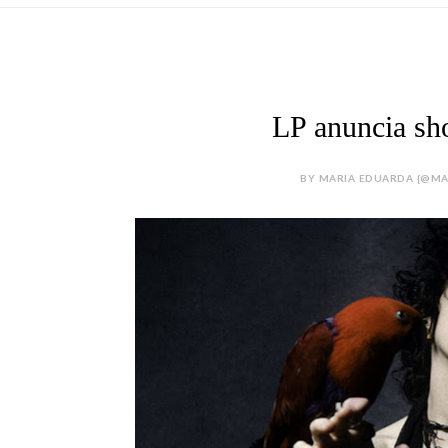
LP anuncia sh
BY MARIA EDUARDA {@MA