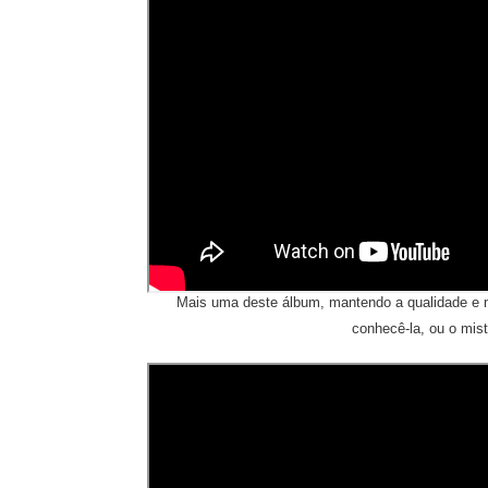
Mais uma deste álbum, mantendo a qualidade e m
conhecê-la, ou o mist