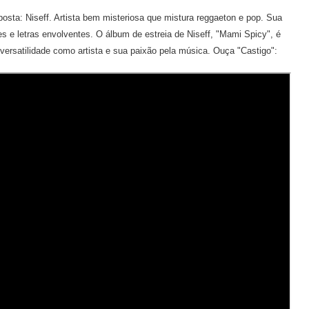
sta: Niseff. Artista bem misteriosa que mistura reggaeton e pop. Sua
s e letras envolventes. O álbum de estreia de Niseff, "Mami Spicy", é
versatilidade como artista e sua paixão pela música. Ouça "Castigo":