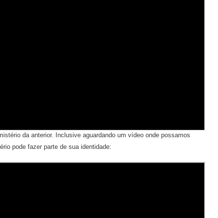
istério da anterior. Inclusive aguardando um vídeo onde possamos
ério pode fazer parte de sua identidade: