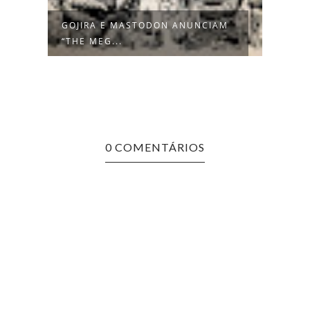
IL
GOJIRA E MASTODON ANUNCIAM
SYST
“THE MEG...
EM 20
0 COMENTÁRIOS