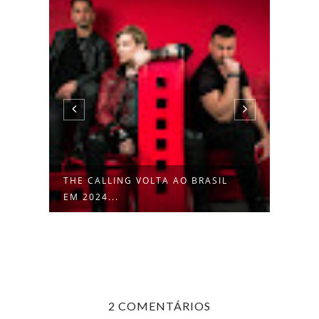
THE CALLING VOLTA AO BRASIL
I WA
EM 2024...
INGRE
2 COMENTÁRIOS