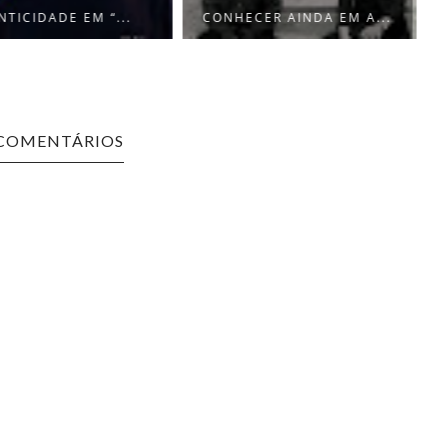
TICIDADE EM “...
CONHECER AINDA EM A...
 COMENTÁRIOS